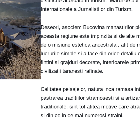
distinctie acordata in turism, ‘Marul de aur
Internationale a Jurnalistilor din Turism.
Deseori, asociem Bucovina manastirilor pict
aceasta regiune este impinzita si de alte mi
de o misiune estetica ancestrala , atit de 
lucrurile simple si a face din orice detaliu 
fintini si grajduri decorate, interioarele pri
civilizatii taranesti rafinate.
Calitatea peisajelor, natura inca ramasa int
pastrarea traditiilor stramosesti si a artiza
traditionale, sint tot atitea motive care at
si din ce in ce mai numerosi straini.