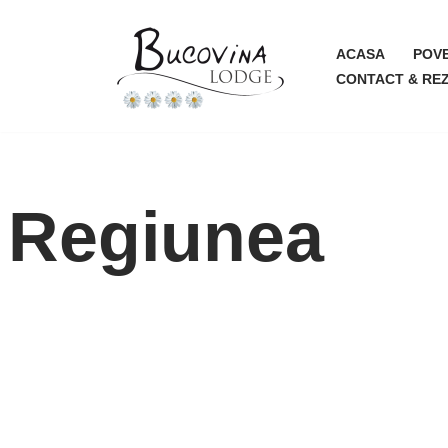
Sari
ACASA
POV
CONTACT & RE
la
conținut
Regiunea