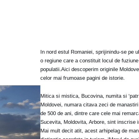
In nord estul Romaniei, sprijinindu-se pe ul
o regiune care a constituit locul de fuziune 
populatii.Aici descoperim originile Moldovei,
celor mai frumoase pagini de istorie.
Mitica si mistica, Bucovina, numita si ‘patri
Moldovei, numara citava zeci de manastiri 
de 500 de ani, dintre care cele mai remar
Sucevita, Moldovita, Arbore, sint inscris
Mai mult decit atit, acest arhipelag de mana