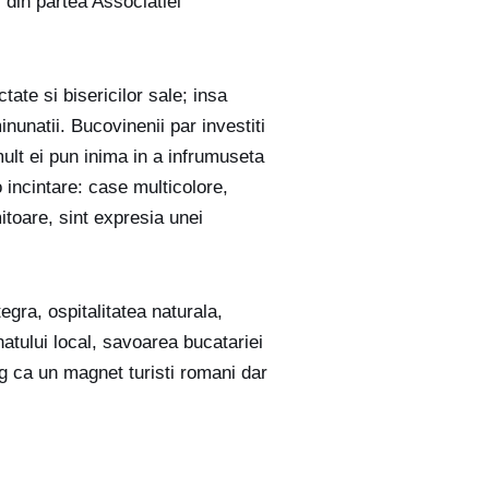
’ din partea Associatiei
ate si bisericilor sale; insa
nunatii. Bucovinenii par investiti
mult ei pun inima in a infrumuseta
o incintare: case multicolore,
mitoare, sint expresia unei
egra, ospitalitatea naturala,
natului local, savoarea bucatariei
rag ca un magnet turisti romani dar