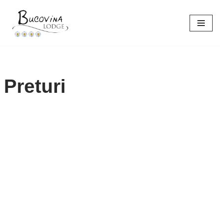
Sari
la
conținut
Preturi