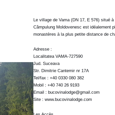
Le village de Vama (DN 17, E 576) situé 
Câmpulung Moldovenesc est idéalement pla
monastères à la plus petite distance de ch
Adresse :
Localitatea VAMA-727590
Jud. Suceava
Str. Dimitrie Cantemir nr 17A
Tel/fax : +40 0330 080 382
Mobil : +40 740 26 9193
Email :
bucovinalodge@gmail.com
Site : www.bucovinalodge.com
Les Accès